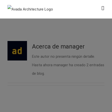
Skip
to
content
Acerca de
manager
Este autor no presenta ningún detalle.
Hasta ahora manager ha creado 2 entradas
de blog.