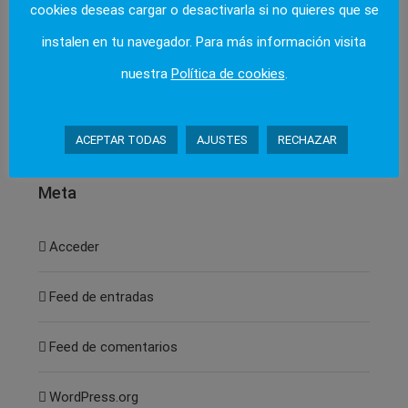
cookies deseas cargar o desactivarla si no quieres que se
instalen en tu navegador. Para más información visita
Categorías
nuestra
Política de cookies
.
Ofertas y Outlet
ACEPTAR TODAS
AJUSTES
RECHAZAR
Meta
Acceder
Feed de entradas
Feed de comentarios
WordPress.org