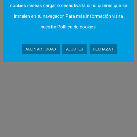
COMPLEMENTOS
cookies deseas cargar o desactivarla si no quieres que se
instalen en tu navegador. Para más información visita
nuestra
Política de cookies
.
ACEPTAR TODAS
AJUSTES
RECHAZAR
VENTA Y ALQUILER DE
LARGA DURACIÓN