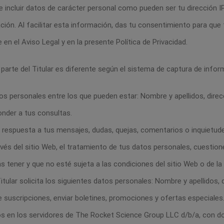
 incluir datos de carácter personal como pueden ser tu dirección IP,
ión. Al facilitar esta información, das tu consentimiento para que t
n el Aviso Legal y en la presente Política de Privacidad.
 parte del Titular es diferente según el sistema de captura de infor
atos personales entre los que pueden estar: Nombre y apellidos, dire
ponder a tus consultas.
ar respuesta a tus mensajes, dudas, quejas, comentarios o inquietude
avés del sitio Web, el tratamiento de tus datos personales, cuestione
 tener y que no esté sujeta a las condiciones del sitio Web o de la
itular solicita los siguientes datos personales: Nombre y apellidos,
de suscripciones, enviar boletines, promociones y ofertas especiales
dos en los servidores de The Rocket Science Group LLC d/b/a, con do