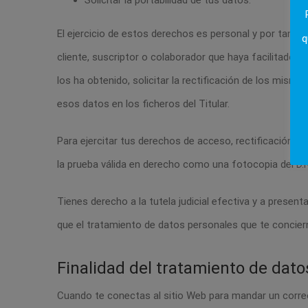
Solicitar la portabilidad de tus datos.
El ejercicio de estos derechos es personal y por tanto d
q
cliente, suscriptor o colaborador que haya facilitado 
los ha obtenido, solicitar la rectificación de los mismos
esos datos en los ficheros del Titular.
Para ejercitar tus derechos de acceso, rectificación, 
la prueba válida en derecho como una fotocopia del D.N.
Tienes derecho a la tutela judicial efectiva y a presen
que el tratamiento de datos personales que te concier
Finalidad del tratamiento de dato
Cuando te conectas al sitio Web para mandar un correo a