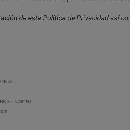
tación de esta Política de Privacidad así co
E, S.L.
lledo – Alicante)
.com