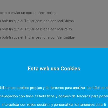
acto o enviar un correo electrónico.
n boletín que el Titular gestiona con MailChimp.
n boletín que el Titular gestiona con MailRelay.
n boletín que el Titular gestiona con SendinBlue.
ienes derecho a:
Esta web usa Cookies
Utilizamos cookies propias y de terceros para analizar tus hábitos d
navegación con fines estadísticos y cookies de terceros para pode
interactuar con redes sociales y personalizar los anuncios para ti.