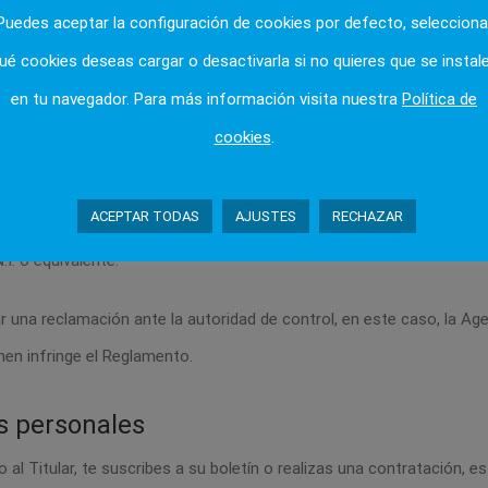
Puedes aceptar la configuración de cookies por defecto, selecciona
ebe ser ejercido directamente por el interesado, solicitándolo direct
ué cookies deseas cargar o desactivarla si no quieres que se instal
sus datos en algún momento puede dirigirse al Titular y pedir info
en tu navegador. Para más información visita nuestra
Política de
, solicitar la portabilidad de sus datos personales, oponerse al trata
cookies
.
ACEPTAR TODAS
AJUSTES
RECHAZAR
cancelación, portabilidad y oposición tienes que enviar un correo 
I. o equivalente.
tar una reclamación ante la autoridad de control, en este caso, la A
nen infringe el Reglamento.
s personales
l Titular, te suscribes a su boletín o realizas una contratación, es